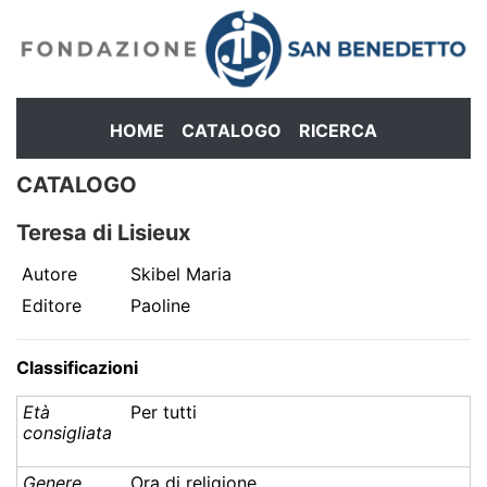
HOME
CATALOGO
RICERCA
CATALOGO
Teresa di Lisieux
Autore
Skibel Maria
Editore
Paoline
Classificazioni
Età
Per tutti
consigliata
Genere
Ora di religione