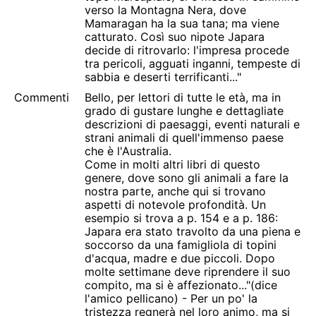
verso la Montagna Nera, dove
Mamaragan ha la sua tana; ma viene
catturato. Così suo nipote Japara
decide di ritrovarlo: l'impresa procede
tra pericoli, agguati inganni, tempeste di
sabbia e deserti terrificanti..."
Commenti
Bello, per lettori di tutte le età, ma in
grado di gustare lunghe e dettagliate
descrizioni di paesaggi, eventi naturali e
strani animali di quell'immenso paese
che è l'Australia.
Come in molti altri libri di questo
genere, dove sono gli animali a fare la
nostra parte, anche qui si trovano
aspetti di notevole profondità. Un
esempio si trova a p. 154 e a p. 186:
Japara era stato travolto da una piena e
soccorso da una famigliola di topini
d'acqua, madre e due piccoli. Dopo
molte settimane deve riprendere il suo
compito, ma si è affezionato..."(dice
l'amico pellicano) - Per un po' la
tristezza regnerà nel loro animo, ma si