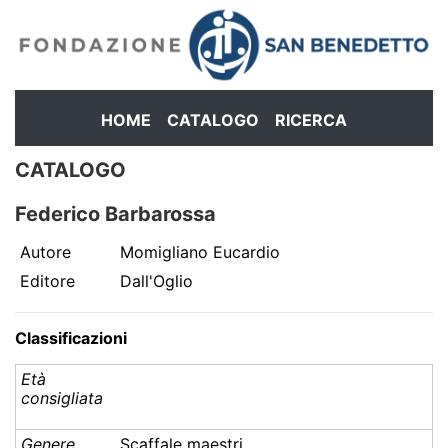
HOME
CATALOGO
RICERCA
CATALOGO
Federico Barbarossa
Autore
Momigliano Eucardio
Editore
Dall'Oglio
Classificazioni
Età
consigliata
Genere
Scaffale maestri